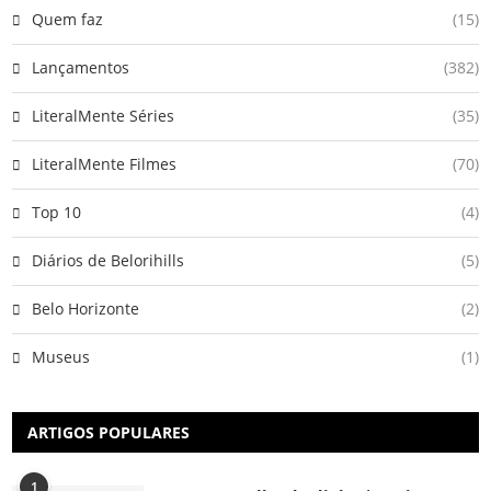
Quem faz
(15)
Lançamentos
(382)
LiteralMente Séries
(35)
LiteralMente Filmes
(70)
Top 10
(4)
Diários de Belorihills
(5)
Belo Horizonte
(2)
Museus
(1)
ARTIGOS POPULARES
1