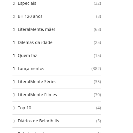
Especiais
(32)
BH 120 anos
(8)
LiteralMente, mãe!
(68)
Dilemas da idade
(25)
Quem faz
(15)
Lançamentos
(382)
LiteralMente Séries
(35)
LiteralMente Filmes
(70)
Top 10
(4)
Diários de Belorihills
(5)