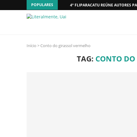
POPULARES
4º FLIPARACATU REÚNE AUTORES PA
Início
>
Conto do girassol vermelho
TAG:
CONTO DO 