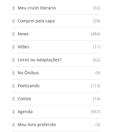
Meu crush literário
(32)
Comprei pela capa
(39)
News
(484)
Vilões
(11)
Livros ou Adaptações?
(62)
No Ônibus
(9)
Poetizando
(113)
Contos
(14)
Agenda
(567)
Meu livro preferido
(3)