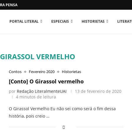
RA PENSAR O MUNDO...
PORTAL LITERAL
ESPECIAIS
HISTORIETAS
LITERA
GIRASSOL VERMELHO
Contos
Fevereiro 2020
Historietas
[Conto] O Girassol vermelho
por
Redação LiteralmenteUAI
13 de fevereiro de 2020
4 minutos de leitura
O Girassol Vermelho Eu não sei como será o fim dessa
história, pois creio …