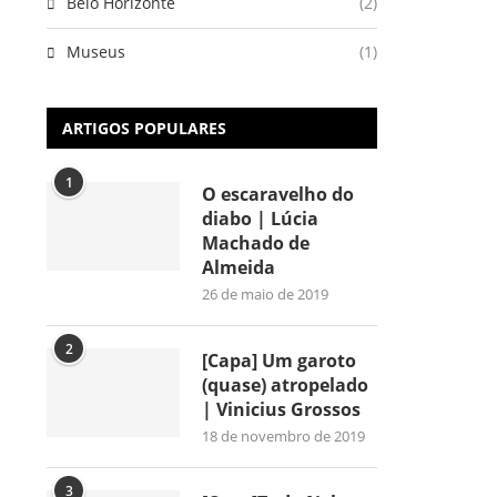
Belo Horizonte
(2)
Museus
(1)
ARTIGOS POPULARES
1
O escaravelho do
diabo | Lúcia
Machado de
Almeida
26 de maio de 2019
2
[Capa] Um garoto
(quase) atropelado
| Vinicius Grossos
18 de novembro de 2019
3