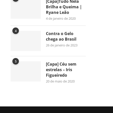
[Capa]Tudo Nela
Brilha e Queima |
Ryane Leão
4 de janeiro de 2020
4
Contra o Gelo
chega ao Brasil
26 de janeiro de 2023
5
[Capa] Céu sem
estrelas – Iris
Figueiredo
20 de maio de 2020