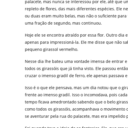
palacete, mas nunca se interessou por ele, até que u
repleto de flores, das mais diferentes espécies. Ele
ou duas eram muito belas, mas não o suficiente para fa
uma fração de segundo, mas continuou.
Hoje ele se encontra atraído por essa flor. Outro dia
apenas para impressioná-la. Ele me disse que não sabi
pequeno girassol vermelho.
Nesse dia lhe bateu uma vontade imensa de entrar e a
todos os girassóis que já tinha visto. Ele passou en
cruzar o imenso gradil de ferro, ele apenas passava 
Isso é o que ele pensava, mas um dia notou que o gi
frente ao imenso gradil. Isso o incomodava, pois cad
tempo ficava amedrontado sabendo que o belo girassol
como todos os girassóis, acompanhava o movimento d
se aventurar pela rua do palacete, mas era impelido 