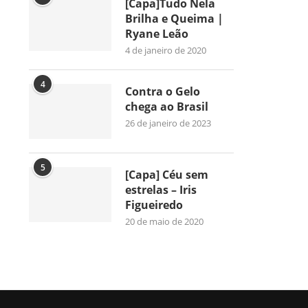
[Capa]Tudo Nela
Brilha e Queima |
Ryane Leão
4 de janeiro de 2020
4
Contra o Gelo
chega ao Brasil
26 de janeiro de 2023
5
[Capa] Céu sem
estrelas – Iris
Figueiredo
20 de maio de 2020