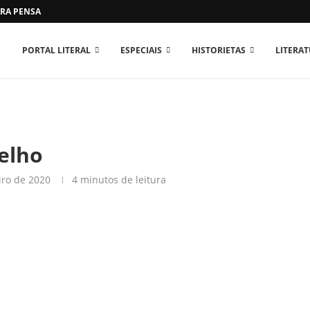
RA PENSAR O MUNDO...
PORTAL LITERAL
ESPECIAIS
HISTORIETAS
LITERA
elho
iro de 2020
4 minutos de leitura