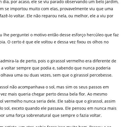
m dia, por acaso, ele se viu parado observando um belo jardim,
 nem se importou muito com elas, provavelmente viu que uma
zê-lo voltar. Ele não reparou nela, ou melhor, ele a viu por
 eu lhe perguntei o motivo então desse esforço hercúleo que faz
a. O certo é que ele voltou e dessa vez fixou os olhos no
dmira-la de perto, pois o girassol vermelho era diferente de
tão a voltar sempre que podia e, sabendo que nunca poderia
e olhava uma ou duas vezes, sem que o girassol percebesse.
rassol não acompanhava o sol, mas sim os seus passos em
a vez mais queria chegar perto dessa bela flor. Ao mesmo
 vermelho nunca seria dele. Ele sabia que o girassol, assim
o sol, exceto quando ele passava. Ele pensou em nunca mais
por uma força sobrenatural que sempre o fazia voltar.