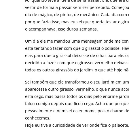
Foi quando teve a ideia de se fantasiar. Ele, que era 
vestir de forma a passar sem ser percebido. Começou
dia de mágico, de pintor, de mecânico. Cada dia com
por que fazia isso, mas eu sei que queria testar o gi
o acompanhava. Isso durou semanas.
Um dia ele me mandou uma mensagem onde me confid
está tentando fazer com que o girassol o odiasse. Ha
elas para que o girassol deixasse de olhar para ele, o
decidido a fazer com que o girassol vermelho deixa
todos os outros girassóis do jardim, o que até hoje n
Sei também que ele transformou o seu jardim em um 
aparecesse outro girassol vermelho, o que nunca acon
está cego, mas passa todos os dias pelo enorme jardi
falou comigo depois que ficou cego. Acho que porque
pessoalmente e nem sei o seu nome, pois o chamo de
conhecemos.
Hoje eu tive a curiosidade de ver onde fica o palacete