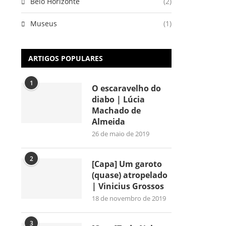
Belo Horizonte
(2)
Museus
(1)
ARTIGOS POPULARES
1
O escaravelho do
diabo | Lúcia
Machado de
Almeida
26 de maio de 2019
2
[Capa] Um garoto
(quase) atropelado
| Vinicius Grossos
18 de novembro de 2019
3