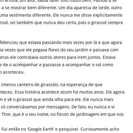
um artista, um ator, sabia fazer isso muito bem. Passou a se
 a se mostrar bem diferente. Um dia aparecia de lorde, outro
 uma vestimenta diferente. Ele nunca me disse explicitamente
rassol, sei também que nunca deu certo, pois o girassol sempre
enciou que estava passando mais vezes por lá e que agora
via vezes que ele pegava flores do seu jardim e passava com
utras ele contratava outros atores para irem juntos. Estava
sse de o acompanhar e passasse a acompanhar o sol como
ão aconteceu.
imenso canteiro de girassóis, na esperança de que
teceu. Essa história acontece assim há muitos anos. Ele agora
m e vê o girassol que ainda olha para ele. Ele nunca mais
 só conversávamos por mensagens. De fato, eu nunca o vi
 Thor, que é o seu nome, no fórum de jardinagem em que nos
. Fui então no ‘Google Earth’ e pesquisei. Curiosamente acho