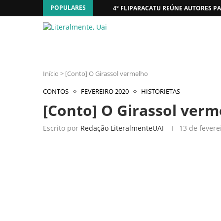
POPULARES
4º FLIPARACATU REÚNE AUTORES PA
Início
>
[Conto] O Girassol vermelho
CONTOS
FEVEREIRO 2020
HISTORIETAS
[Conto] O Girassol verm
Escrito por
Redação LiteralmenteUAI
13 de fevere