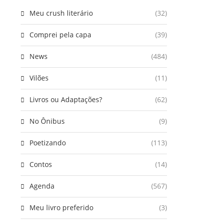
Meu crush literário
(32)
Comprei pela capa
(39)
News
(484)
Vilões
(11)
Livros ou Adaptações?
(62)
No Ônibus
(9)
Poetizando
(113)
Contos
(14)
Agenda
(567)
Meu livro preferido
(3)