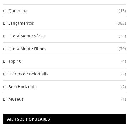
Quem faz
(15)
Lançamentos
(382)
LiteralMente Séries
(35)
LiteralMente Filmes
(70)
Top 10
(4)
Diários de Belorihills
(5)
Belo Horizonte
(2)
Museus
(1)
ARTIGOS POPULARES