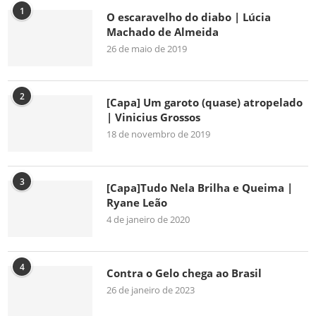
1
O escaravelho do diabo | Lúcia
Machado de Almeida
26 de maio de 2019
2
[Capa] Um garoto (quase) atropelado
| Vinicius Grossos
18 de novembro de 2019
3
[Capa]Tudo Nela Brilha e Queima |
Ryane Leão
4 de janeiro de 2020
4
Contra o Gelo chega ao Brasil
26 de janeiro de 2023