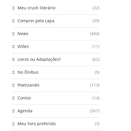
Meu crush literário
(32)
Comprei pela capa
(39)
News
(484)
Vilões
(11)
Livros ou Adaptações?
(62)
No Ônibus
(9)
Poetizando
(113)
Contos
(14)
Agenda
(567)
Meu livro preferido
(3)