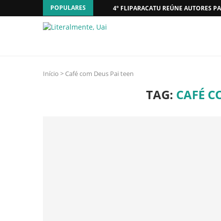
POPULARES
4º FLIPARACATU REÚNE AUTORES PA
Início
>
Café com Deus Pai teen
TAG:
CAFÉ C