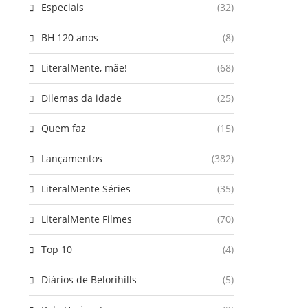
Especiais
(32)
BH 120 anos
(8)
LiteralMente, mãe!
(68)
Dilemas da idade
(25)
Quem faz
(15)
Lançamentos
(382)
LiteralMente Séries
(35)
LiteralMente Filmes
(70)
Top 10
(4)
Diários de Belorihills
(5)