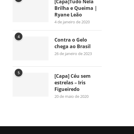
[Capa]Tudo Nela
Brilha e Queima |
Ryane Leão
4 de janeiro de 2020
4
Contra o Gelo
chega ao Brasil
26 de janeiro de 2023
5
[Capa] Céu sem
estrelas – Iris
Figueiredo
20 de maio de 2020