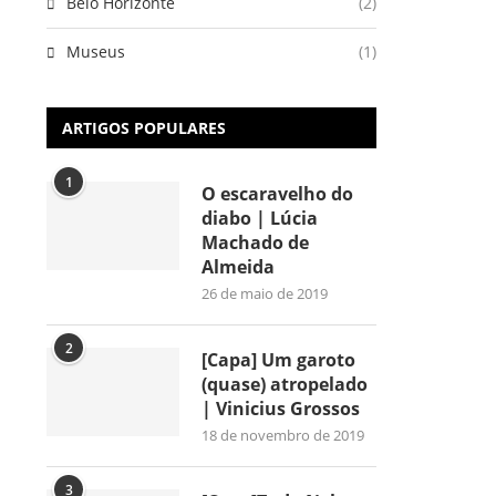
Belo Horizonte
(2)
Museus
(1)
ARTIGOS POPULARES
1
O escaravelho do
diabo | Lúcia
Machado de
Almeida
26 de maio de 2019
2
[Capa] Um garoto
(quase) atropelado
| Vinicius Grossos
18 de novembro de 2019
3