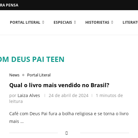
RA PENSAR O MUNDO...
PORTAL LITERAL
ESPECIAIS
HISTORIETAS
LITERA
OM DEUS PAI TEEN
News
Portal Literal
Qual o livro mais vendido no Brasil?
por
Laiza Alves
24 de abril de 2024
1 minutos de
leitura
Café com Deus Pai fura a bolha religiosa e se torna o livro
mais …