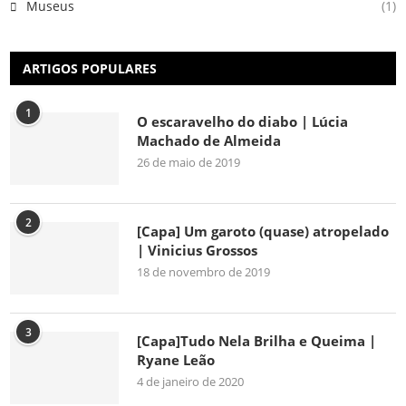
Museus
(1)
ARTIGOS POPULARES
1
O escaravelho do diabo | Lúcia
Machado de Almeida
26 de maio de 2019
2
[Capa] Um garoto (quase) atropelado
| Vinicius Grossos
18 de novembro de 2019
3
[Capa]Tudo Nela Brilha e Queima |
Ryane Leão
4 de janeiro de 2020