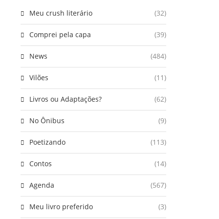
Meu crush literário
(32)
Comprei pela capa
(39)
News
(484)
Vilões
(11)
Livros ou Adaptações?
(62)
No Ônibus
(9)
Poetizando
(113)
Contos
(14)
Agenda
(567)
Meu livro preferido
(3)