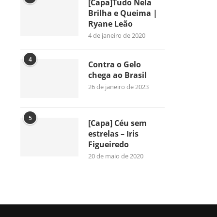
[Capa]Tudo Nela
Brilha e Queima |
Ryane Leão
4 de janeiro de 2020
4
Contra o Gelo
chega ao Brasil
26 de janeiro de 2023
5
[Capa] Céu sem
estrelas – Iris
Figueiredo
20 de maio de 2020