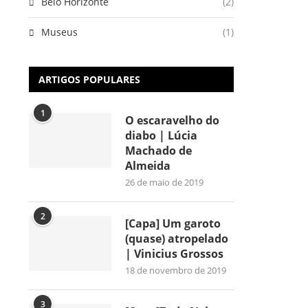
Belo Horizonte
(2)
Museus
(1)
ARTIGOS POPULARES
1
O escaravelho do
diabo | Lúcia
Machado de
Almeida
26 de maio de 2019
2
[Capa] Um garoto
(quase) atropelado
| Vinicius Grossos
18 de novembro de 2019
3