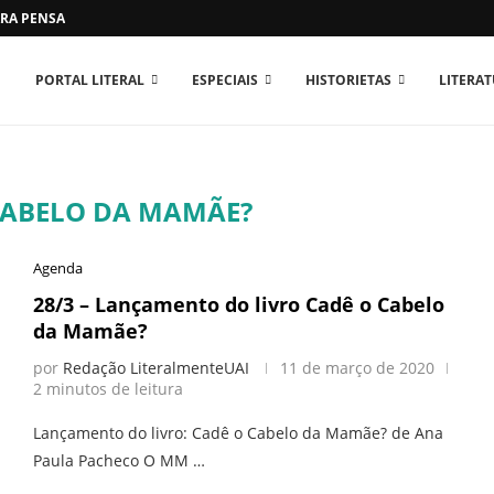
RA PENSAR O MUNDO...
PORTAL LITERAL
ESPECIAIS
HISTORIETAS
LITERA
CABELO DA MAMÃE?
Agenda
28/3 – Lançamento do livro Cadê o Cabelo
da Mamãe?
por
Redação LiteralmenteUAI
11 de março de 2020
2 minutos de leitura
Lançamento do livro: Cadê o Cabelo da Mamãe? de Ana
Paula Pacheco O MM …