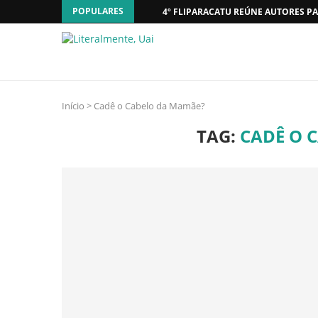
POPULARES
4º FLIPARACATU REÚNE AUTORES PA
Início
>
Cadê o Cabelo da Mamãe?
TAG:
CADÊ O 