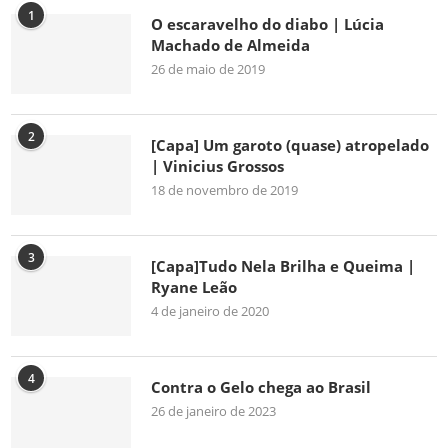
1
O escaravelho do diabo | Lúcia
Machado de Almeida
26 de maio de 2019
2
[Capa] Um garoto (quase) atropelado
| Vinicius Grossos
18 de novembro de 2019
3
[Capa]Tudo Nela Brilha e Queima |
Ryane Leão
4 de janeiro de 2020
4
Contra o Gelo chega ao Brasil
26 de janeiro de 2023