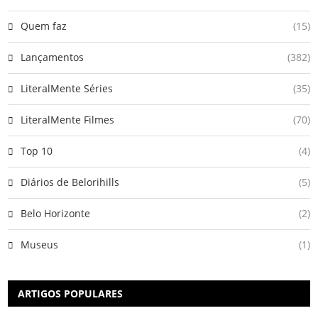
Quem faz
(15)
Lançamentos
(382)
LiteralMente Séries
(35)
LiteralMente Filmes
(70)
Top 10
(4)
Diários de Belorihills
(5)
Belo Horizonte
(2)
Museus
(1)
ARTIGOS POPULARES