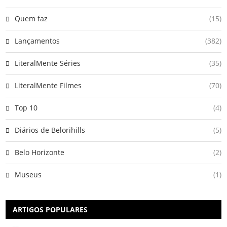
Quem faz
(15)
Lançamentos
(382)
LiteralMente Séries
(35)
LiteralMente Filmes
(70)
Top 10
(4)
Diários de Belorihills
(5)
Belo Horizonte
(2)
Museus
(1)
ARTIGOS POPULARES