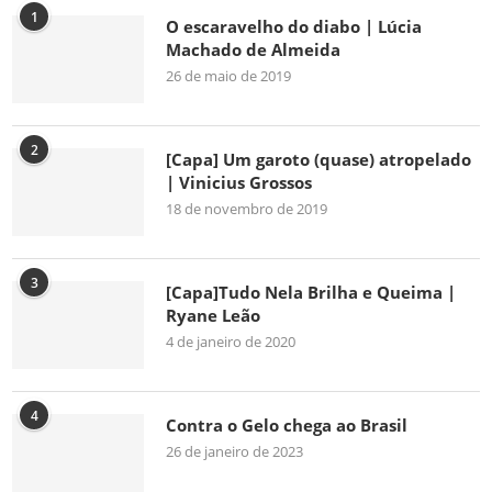
1
O escaravelho do diabo | Lúcia
Machado de Almeida
26 de maio de 2019
2
[Capa] Um garoto (quase) atropelado
| Vinicius Grossos
18 de novembro de 2019
3
[Capa]Tudo Nela Brilha e Queima |
Ryane Leão
4 de janeiro de 2020
4
Contra o Gelo chega ao Brasil
26 de janeiro de 2023