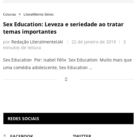
Colunas
LiteralMente Séries
Sex Education: Leveza e seriedade ao tratar
temas importantes
por
Redação LiteralmenteUAI
22 de janeiro de 2019
3
minutos de leitura
Sex Education Por: Isabel Félix Sex Education: Muito mais que
uma comédia adolescente, Sex Education …
REDES SOCIAIS
FACEBOOK
TWITTER