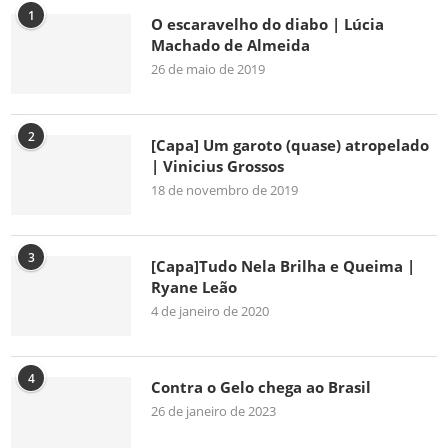
1
O escaravelho do diabo | Lúcia
Machado de Almeida
26 de maio de 2019
2
[Capa] Um garoto (quase) atropelado
| Vinicius Grossos
18 de novembro de 2019
3
[Capa]Tudo Nela Brilha e Queima |
Ryane Leão
4 de janeiro de 2020
4
Contra o Gelo chega ao Brasil
26 de janeiro de 2023