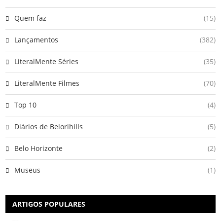
Quem faz
(15)
Lançamentos
(382)
LiteralMente Séries
(35)
LiteralMente Filmes
(70)
Top 10
(4)
Diários de Belorihills
(5)
Belo Horizonte
(2)
Museus
(1)
ARTIGOS POPULARES