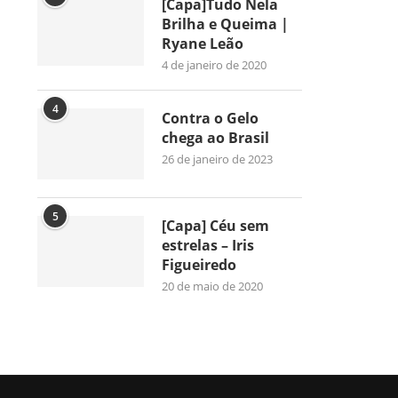
[Capa]Tudo Nela
Brilha e Queima |
Ryane Leão
4 de janeiro de 2020
4
Contra o Gelo
chega ao Brasil
26 de janeiro de 2023
5
[Capa] Céu sem
estrelas – Iris
Figueiredo
20 de maio de 2020