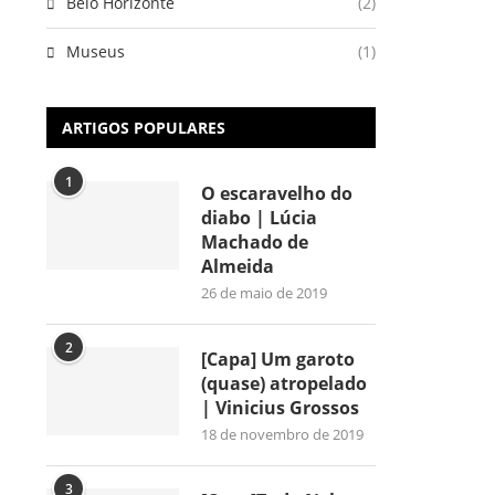
Belo Horizonte
(2)
Museus
(1)
ARTIGOS POPULARES
1
O escaravelho do
diabo | Lúcia
Machado de
Almeida
26 de maio de 2019
2
[Capa] Um garoto
(quase) atropelado
| Vinicius Grossos
18 de novembro de 2019
3