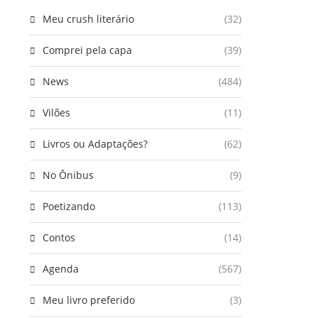
Meu crush literário
(32)
Comprei pela capa
(39)
News
(484)
Vilões
(11)
Livros ou Adaptações?
(62)
No Ônibus
(9)
Poetizando
(113)
Contos
(14)
Agenda
(567)
Meu livro preferido
(3)