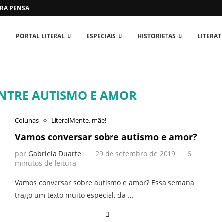
RA PENSAR O MUNDO...
PORTAL LITERAL
ESPECIAIS
HISTORIETAS
LITERA
ENTRE AUTISMO E AMOR
Colunas
LiteralMente, mãe!
Vamos conversar sobre autismo e amor?
por
Gabriela Duarte
29 de setembro de 2019
6
minutos de leitura
Vamos conversar sobre autismo e amor? Essa semana
trago um texto muito especial, da …