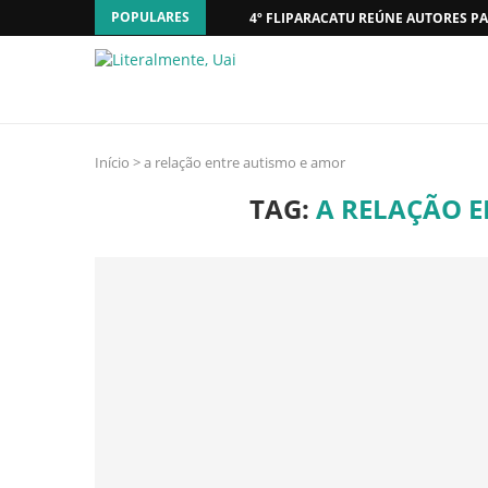
POPULARES
4º FLIPARACATU REÚNE AUTORES PA
Início
>
a relação entre autismo e amor
TAG:
A RELAÇÃO 