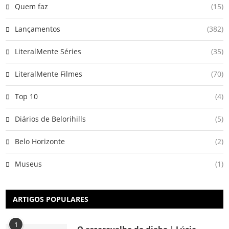
Quem faz
(15)
Lançamentos
(382)
LiteralMente Séries
(35)
LiteralMente Filmes
(70)
Top 10
(4)
Diários de Belorihills
(5)
Belo Horizonte
(2)
Museus
(1)
ARTIGOS POPULARES
1