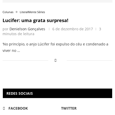
Colunas
LiteralMente Séries
Lucifer: uma grata surpresa!
por
Denielson Gonçalves
6 de dezembro de 2017
3
minutos de leitura
‘No princípio, o anjo Lúcifer foi expulso do céu e condenado a
viver no …
REDES SOCIAIS
FACEBOOK
TWITTER