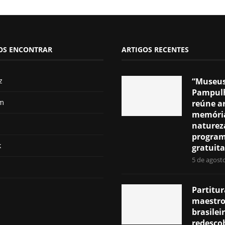
OS ENCONTRAR
ARTIGOS RECENTES
z
“Museu
Pampul
am
reúne ar
memóri
naturez
progra
k
gratuit
5 de agost
Partitur
maestro 
brasilei
redesco