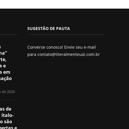
SUGESTÃO DE PAUTA
s
Converse conosco! Envie seu e-mail
ha”
para
contato@literalmenteuai.com.br
te,
a e
a em
mação
a
o de 2026
as de
ítalo-
ro são
bertas e