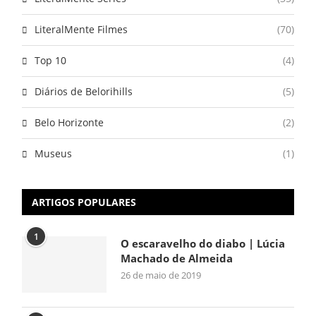
LiteralMente Filmes
(70)
Top 10
(4)
Diários de Belorihills
(5)
Belo Horizonte
(2)
Museus
(1)
ARTIGOS POPULARES
1
O escaravelho do diabo | Lúcia
Machado de Almeida
26 de maio de 2019