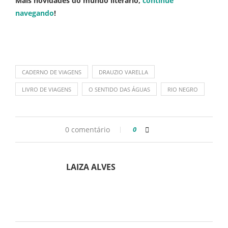
Mais novidades do mundo literário,
continue
navegando
!
CADERNO DE VIAGENS
DRAUZIO VARELLA
LIVRO DE VIAGENS
O SENTIDO DAS ÁGUAS
RIO NEGRO
0 comentário
0
LAIZA ALVES