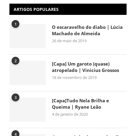
ARTIGOS POPULARES
1
O escaravelho do diabo | Lúcia
Machado de Almeida
26 de maio de 2019
2
[Capa] Um garoto (quase)
atropelado | Vinicius Grossos
18 de novembro de 2019
3
[Capa]Tudo Nela Brilha e
Queima | Ryane Leão
4 de janeiro de 2020
4