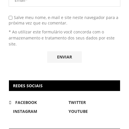
Salve meu nome, e-mail e site neste navegador para a
próxima vez que eu comentar.
* Ao utilizar este formulário você concorda com o
armazenamento e tratamento dos seus dados por este
site.
REDES SOCIAIS
FACEBOOK
TWITTER
INSTAGRAM
YOUTUBE