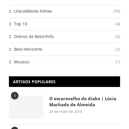
LiteralMente Filmes
(70)
Top 10
(4)
Diários de Belorihills
(5)
Belo Horizonte
(2)
Museus
(1)
ARTIGOS POPULARES
1
O escaravelho do diabo | Lúcia
Machado de Almeida
26 de maio de 2019