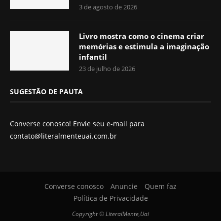
3 de agosto de 2026
Livro mostra como o cinema criar
memórias e estimula a imaginação
infantil
23 de julho de 2026
SUGESTÃO DE PAUTA
Converse conosco! Envie seu e-mail para
contato@literalmenteuai.com.br
Converse conosco
Anuncie
Quem faz
Política de Privacidade
Copyright © LiteralMente,Uai