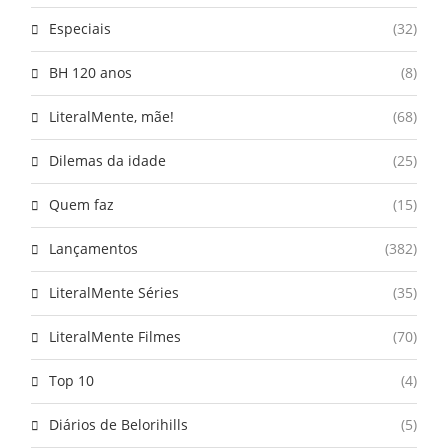
Especiais
(32)
BH 120 anos
(8)
LiteralMente, mãe!
(68)
Dilemas da idade
(25)
Quem faz
(15)
Lançamentos
(382)
LiteralMente Séries
(35)
LiteralMente Filmes
(70)
Top 10
(4)
Diários de Belorihills
(5)