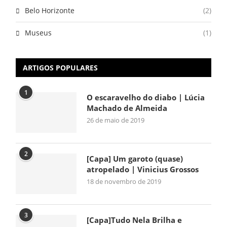
Belo Horizonte
(2)
Museus
(1)
ARTIGOS POPULARES
1
O escaravelho do diabo | Lúcia
Machado de Almeida
26 de maio de 2019
2
[Capa] Um garoto (quase)
atropelado | Vinicius Grossos
18 de novembro de 2019
3
[Capa]Tudo Nela Brilha e