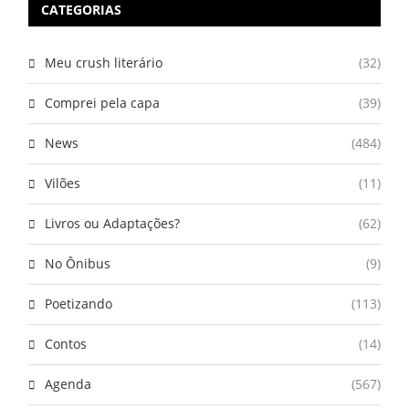
CATEGORIAS
Meu crush literário
(32)
Comprei pela capa
(39)
News
(484)
Vilões
(11)
Livros ou Adaptações?
(62)
No Ônibus
(9)
Poetizando
(113)
Contos
(14)
Agenda
(567)