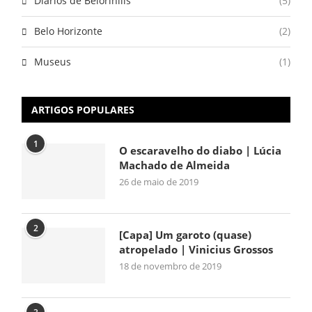
Diários de Belorihills
(5)
Belo Horizonte
(2)
Museus
(1)
ARTIGOS POPULARES
1
O escaravelho do diabo | Lúcia
Machado de Almeida
26 de maio de 2019
2
[Capa] Um garoto (quase)
atropelado | Vinicius Grossos
18 de novembro de 2019