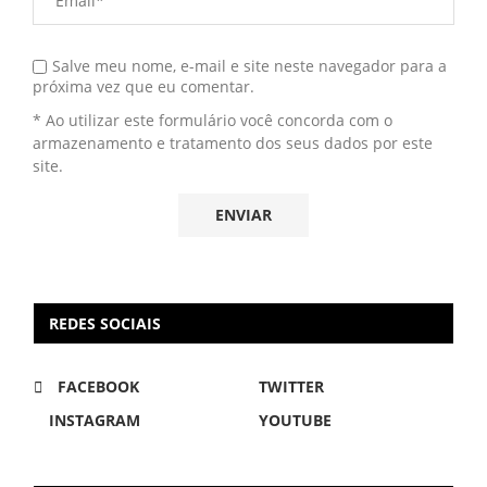
Salve meu nome, e-mail e site neste navegador para a
próxima vez que eu comentar.
* Ao utilizar este formulário você concorda com o
armazenamento e tratamento dos seus dados por este
site.
REDES SOCIAIS
FACEBOOK
TWITTER
INSTAGRAM
YOUTUBE