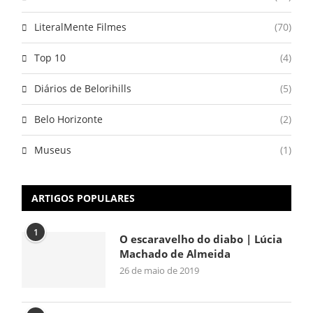
LiteralMente Filmes
(70)
Top 10
(4)
Diários de Belorihills
(5)
Belo Horizonte
(2)
Museus
(1)
ARTIGOS POPULARES
1
O escaravelho do diabo | Lúcia
Machado de Almeida
26 de maio de 2019