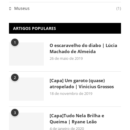
Museus
(1)
ARTIGOS POPULARES
1
O escaravelho do diabo | Lúcia
Machado de Almeida
26 de maio de 2019
2
[Capa] Um garoto (quase)
atropelado | Vinicius Grossos
18 de novembro de 2019
3
[Capa]Tudo Nela Brilha e
Queima | Ryane Leão
4 de janeiro de 2020