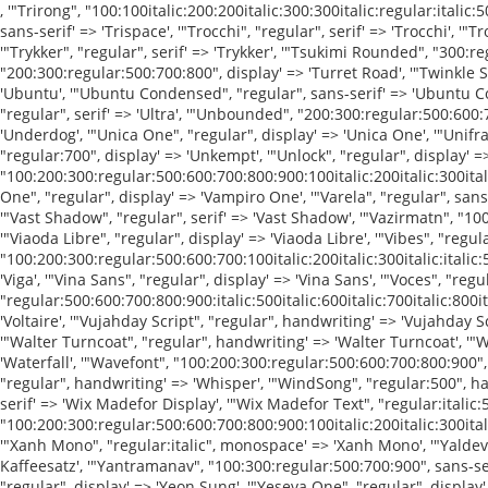
, '"Trirong", "100:100italic:200:200italic:300:300italic:regular:italic:500:500italic:600:600italic:700:700italic:800:800italic:900:900italic", serif' => 'Trirong', '"Trispace", "100:200:300:regular:500:600:700:800", sans-serif' => 'Trispace', '"Trocchi", "regular", serif' => 'Trocchi', '"Trochut", "regular:italic:700", display' => 'Trochut', '"Truculenta", "100:200:300:regular:500:600:700:800:900", sans-serif' => 'Truculenta', '"Trykker", "regular", serif' => 'Trykker', '"Tsukimi Rounded", "300:regular:500:600:700", sans-serif' => 'Tsukimi Rounded', '"Tulpen One", "regular", display' => 'Tulpen One', '"Turret Road", "200:300:regular:500:700:800", display' => 'Turret Road', '"Twinkle Star", "regular", handwriting' => 'Twinkle Star', '"Ubuntu", "300:300italic:regular:italic:500:500italic:700:700italic", sans-serif' => 'Ubuntu', '"Ubuntu Condensed", "regular", sans-serif' => 'Ubuntu Condensed', '"Ubuntu Mono", "regular:italic:700:700italic", monospace' => 'Ubuntu Mono', '"Uchen", "regular", serif' => 'Uchen', '"Ultra", "regular", serif' => 'Ultra', '"Unbounded", "200:300:regular:500:600:700:800:900", sans-serif' =