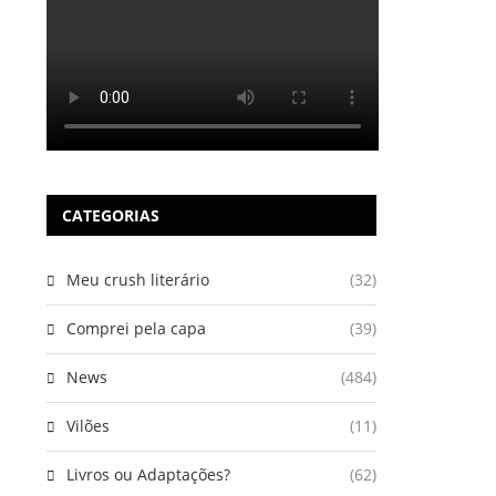
CATEGORIAS
Meu crush literário
(32)
Comprei pela capa
(39)
News
(484)
Vilões
(11)
Livros ou Adaptações?
(62)