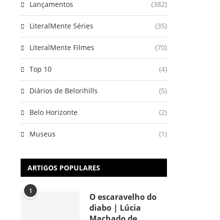
Lançamentos
(382)
LiteralMente Séries
(35)
LiteralMente Filmes
(70)
Top 10
(4)
Diários de Belorihills
(5)
Belo Horizonte
(2)
Museus
(1)
ARTIGOS POPULARES
1
O escaravelho do
diabo | Lúcia
Machado de