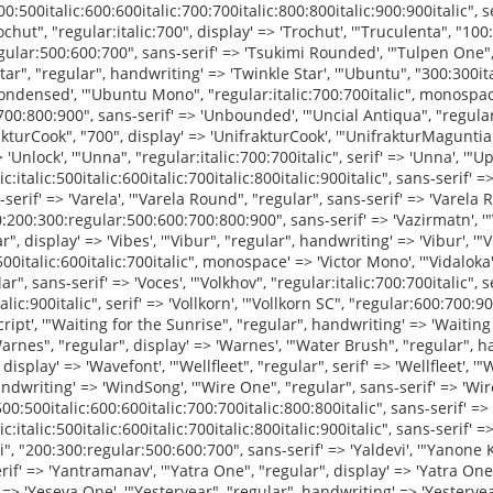
> 'Unbounded', '"Uncial Antiqua", "regular", display' => 'Uncial Antiqua', '"Underdog", "regular", display' => 'Underdog', '"Unica One", "regular", display' => 'Unica One', '"UnifrakturCook", "700", display' => 'UnifrakturCook', '"UnifrakturMaguntia", "regular", display' => 'UnifrakturMaguntia', '"Unkempt", "regular:700", display' => 'Unkempt', '"Unlock", "regular", display' => 'Unlock', '"Unna", "regular:italic:700:700italic", serif' => 'Unna', '"Updock", "regular", handwriting' => 'Updock', '"Urbanist", "100:200:300:regular:500:600:700:800:900:100italic:200italic:300italic:italic:500italic:600italic:700italic:800italic:900italic", sans-serif' => 'Urbanist', '"VT323", "regular", monospace' => 'VT323', '"Vampiro One", "regular", display' => 'Vampiro One', '"Varela", "regular", sans-serif' => 'Varela', '"Varela Round", "regular", sans-serif' => 'Varela Round', '"Varta", "300:regular:500:600:700", sans-serif' => 'Varta', '"Vast Shadow", "regular", serif' => 'Vast Shadow', '"Vazirmatn", "100:200:300:regular:500:600:700:800:900", sans-serif' => 'Vazirmatn', '"Vesper Libre", "regular:500:700:900", serif' => 'Vesper L