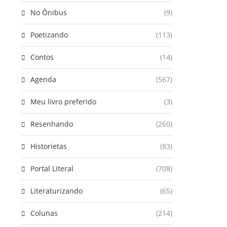
No Ônibus
(9)
Poetizando
(113)
Contos
(14)
Agenda
(567)
Meu livro preferido
(3)
Resenhando
(260)
Historietas
(83)
Portal Literal
(708)
Literaturizando
(65)
Colunas
(214)