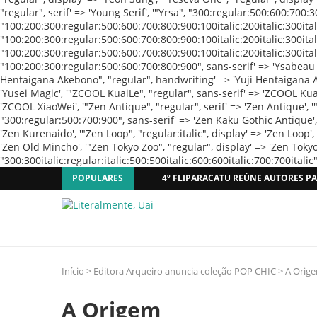
POPULARES
4º FLIPARACATU REÚNE AUTORES PA
Início
>
Editora Arqueiro anuncia coleção POP CHIC
>
A Orig
A Origem