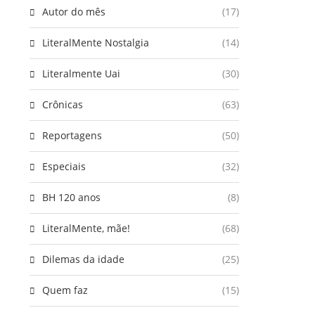
Autor do mês
(17)
LiteralMente Nostalgia
(14)
Literalmente Uai
(30)
Crônicas
(63)
Reportagens
(50)
Especiais
(32)
BH 120 anos
(8)
LiteralMente, mãe!
(68)
Dilemas da idade
(25)
Quem faz
(15)