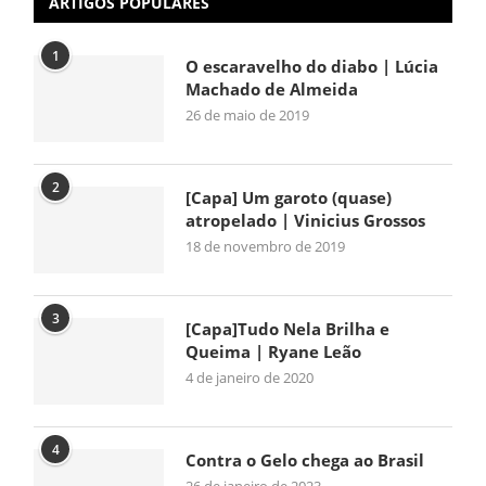
ARTIGOS POPULARES
1
O escaravelho do diabo | Lúcia
Machado de Almeida
26 de maio de 2019
2
[Capa] Um garoto (quase)
atropelado | Vinicius Grossos
18 de novembro de 2019
3
[Capa]Tudo Nela Brilha e
Queima | Ryane Leão
4 de janeiro de 2020
4
Contra o Gelo chega ao Brasil