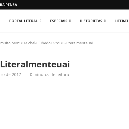
RA PENSAR O MUNDO...
PORTAL LITERAL
ESPECIAIS
HISTORIETAS
LITERA
z muito bem!
>
Michel-ClubedoLivroBH-Literalmenteuai
Literalmenteuai
ro de 2017
0 minutos de leitura