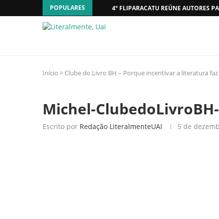
POPULARES
4º FLIPARACATU REÚNE AUTORES PA
Início
>
Clube do Livro BH – Porque incentivar a literatura fa
Michel-ClubedoLivroBH-
Escrito por
Redação LiteralmenteUAI
5 de dezemb