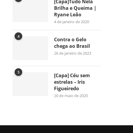
[Capa]Tudo Nela
Brilha e Queima |
Ryane Leão
4 de janeiro de 2020
4
Contra o Gelo
chega ao Brasil
26 de janeiro de 2023
5
[Capa] Céu sem
estrelas – Iris
Figueiredo
20 de maio de 2020