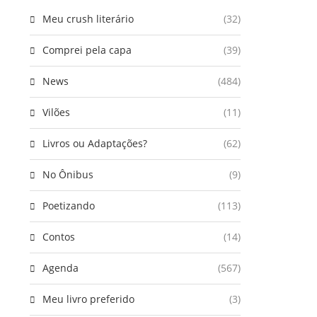
Meu crush literário
(32)
Comprei pela capa
(39)
News
(484)
Vilões
(11)
Livros ou Adaptações?
(62)
No Ônibus
(9)
Poetizando
(113)
Contos
(14)
Agenda
(567)
Meu livro preferido
(3)