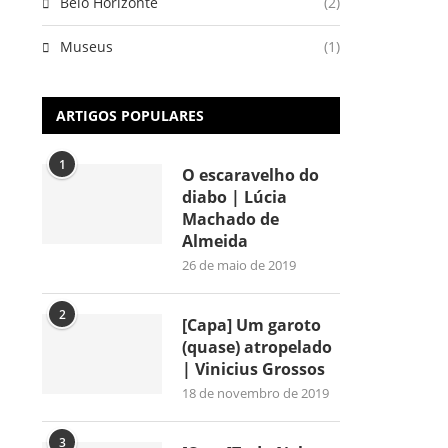
Belo Horizonte
(2)
Museus
(1)
ARTIGOS POPULARES
1
O escaravelho do
diabo | Lúcia
Machado de
Almeida
26 de maio de 2019
2
[Capa] Um garoto
(quase) atropelado
| Vinicius Grossos
18 de novembro de 2019
3