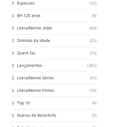
Especiais
(32)
BH 120 anos
(8)
LiteralMente, mãe!
(68)
Dilemas da idade
(25)
Quem faz
(15)
Lançamentos
(382)
LiteralMente Séries
(35)
LiteralMente Filmes
(70)
Top 10
(4)
Diários de Belorihills
(5)