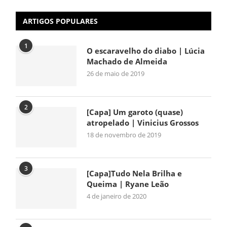
ARTIGOS POPULARES
1
O escaravelho do diabo | Lúcia
Machado de Almeida
26 de maio de 2019
2
[Capa] Um garoto (quase)
atropelado | Vinicius Grossos
18 de novembro de 2019
3
[Capa]Tudo Nela Brilha e
Queima | Ryane Leão
4 de janeiro de 2020