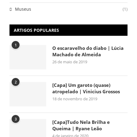
Museus
(1)
ARTIGOS POPULARES
1
O escaravelho do diabo | Lúcia
Machado de Almeida
26 de maio de 2019
2
[Capa] Um garoto (quase)
atropelado | Vinicius Grossos
18 de novembro de 2019
3
[Capa]Tudo Nela Brilha e
Queima | Ryane Leão
4 de janeiro de 2020