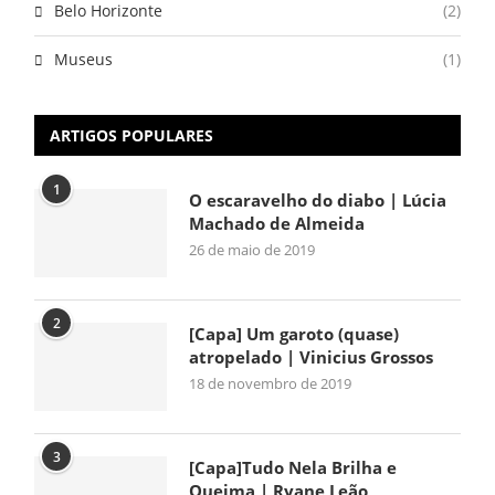
Belo Horizonte
(2)
Museus
(1)
ARTIGOS POPULARES
1
O escaravelho do diabo | Lúcia
Machado de Almeida
26 de maio de 2019
2
[Capa] Um garoto (quase)
atropelado | Vinicius Grossos
18 de novembro de 2019
3
[Capa]Tudo Nela Brilha e
Queima | Ryane Leão