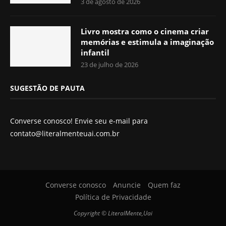
3 de agosto de 2026
Livro mostra como o cinema criar
memórias e estimula a imaginação
infantil
23 de julho de 2026
SUGESTÃO DE PAUTA
Converse conosco! Envie seu e-mail para
contato@literalmenteuai.com.br
Converse conosco
Anuncie
Quem faz
Política de Privacidade
Copyright © LiteralMente,Uai