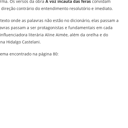
rma. Os versos da obra
A voz incauta das feras
convidam
direção contrário do entendimento resolutório e imediato.
exto onde as palavras não estão no dicionário, elas passam a
alavras passam a ser protagonistas e fundamentais em cada
 influenciadora literária Aline Aimée, além da orelha e do
ina Hidalgo Castelani.
oema encontrado na página 80: