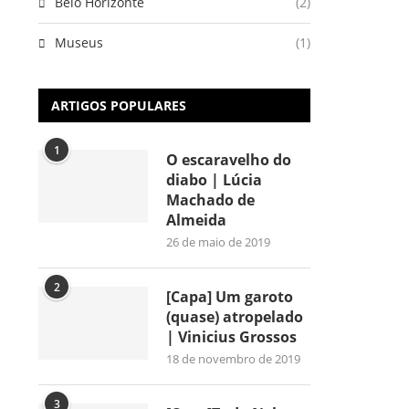
Belo Horizonte
(2)
Museus
(1)
ARTIGOS POPULARES
1
O escaravelho do
diabo | Lúcia
Machado de
Almeida
26 de maio de 2019
2
[Capa] Um garoto
(quase) atropelado
| Vinicius Grossos
18 de novembro de 2019
3