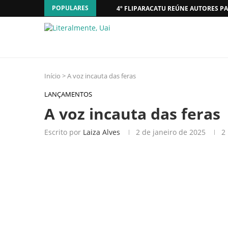
POPULARES
4º FLIPARACATU REÚNE AUTORES PA
Início
>
A voz incauta das feras
LANÇAMENTOS
A voz incauta das feras
Escrito por
Laiza Alves
2 de janeiro de 2025
2