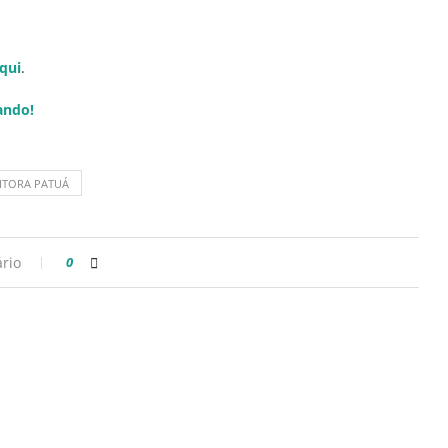
aqui
.
ando!
ITORA PATUÁ
rio
0