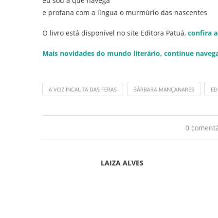
eu sou a que navega
e profana com a língua o murmúrio das nascentes
O livro está disponível no site Editora Patuá,
confira 
Mais novidades do mundo literário, continue naveg
A VOZ INCAUTA DAS FERAS
BÁRBARA MANÇANARES
ED
0 comentá
LAIZA ALVES