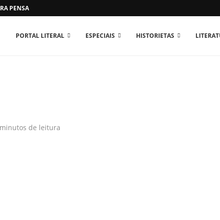
RA PENSAR O MUNDO...
PORTAL LITERAL
ESPECIAIS
HISTORIETAS
LITERA
 minutos de leitura