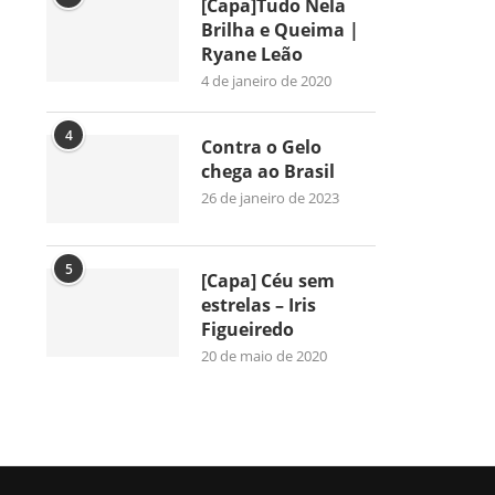
[Capa]Tudo Nela
Brilha e Queima |
Ryane Leão
4 de janeiro de 2020
4
Contra o Gelo
chega ao Brasil
26 de janeiro de 2023
5
[Capa] Céu sem
estrelas – Iris
Figueiredo
20 de maio de 2020