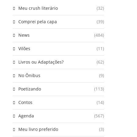
Meu crush literário
(32)
Comprei pela capa
(39)
News
(484)
Vilões
(11)
Livros ou Adaptações?
(62)
No Ônibus
(9)
Poetizando
(113)
Contos
(14)
Agenda
(567)
Meu livro preferido
(3)