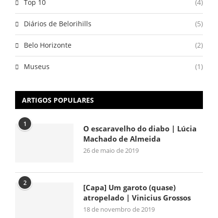
Top 10
(4)
Diários de Belorihills
(5)
Belo Horizonte
(2)
Museus
(1)
ARTIGOS POPULARES
1
O escaravelho do diabo | Lúcia
Machado de Almeida
26 de maio de 2019
2
[Capa] Um garoto (quase)
atropelado | Vinicius Grossos
18 de novembro de 2019