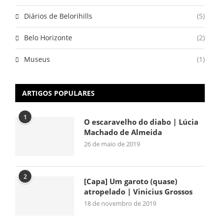
Diários de Belorihills
(5)
Belo Horizonte
(2)
Museus
(1)
ARTIGOS POPULARES
1
O escaravelho do diabo | Lúcia
Machado de Almeida
26 de maio de 2019
2
[Capa] Um garoto (quase)
atropelado | Vinicius Grossos
18 de novembro de 2019