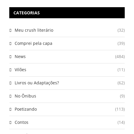
CATEGORIAS
Meu crush literário
(32)
Comprei pela capa
(39)
News
(484)
Vilões
(11)
Livros ou Adaptações?
(62)
No Ônibus
(9)
Poetizando
(113)
Contos
(14)