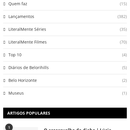
Quem faz
(15)
Lançamentos
(382)
LiteralMente Séries
(35)
LiteralMente Filmes
(70)
Top 10
(4)
Diários de Belorihills
(5)
Belo Horizonte
(2)
Museus
(1)
ARTIGOS POPULARES
1