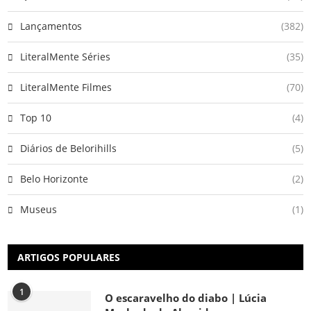
Lançamentos
(382)
LiteralMente Séries
(35)
LiteralMente Filmes
(70)
Top 10
(4)
Diários de Belorihills
(5)
Belo Horizonte
(2)
Museus
(1)
ARTIGOS POPULARES
1
O escaravelho do diabo | Lúcia