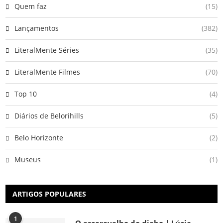
Quem faz
(15)
Lançamentos
(382)
LiteralMente Séries
(35)
LiteralMente Filmes
(70)
Top 10
(4)
Diários de Belorihills
(5)
Belo Horizonte
(2)
Museus
(1)
ARTIGOS POPULARES
1