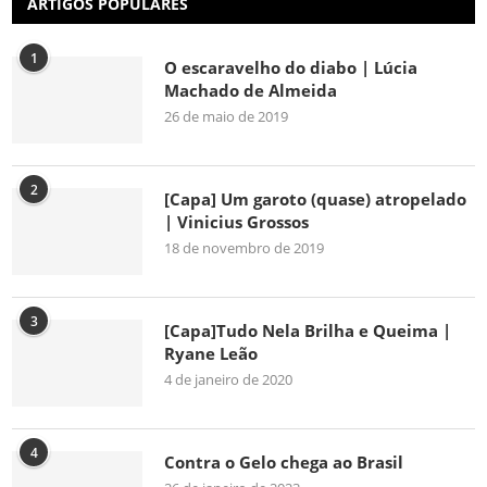
ARTIGOS POPULARES
1
O escaravelho do diabo | Lúcia
Machado de Almeida
26 de maio de 2019
2
[Capa] Um garoto (quase) atropelado
| Vinicius Grossos
18 de novembro de 2019
3
[Capa]Tudo Nela Brilha e Queima |
Ryane Leão
4 de janeiro de 2020
4
Contra o Gelo chega ao Brasil