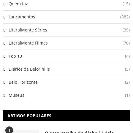
Quem faz
(15)
Lançamentos
(382)
LiteralMente Séries
(35)
LiteralMente Filmes
(70)
Top 10
(4)
Diários de Belorihills
(5)
Belo Horizonte
(2)
Museus
(1)
ARTIGOS POPULARES
1