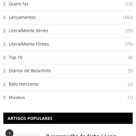
Quem faz
(15)
Lançamentos
(382)
LiteralMente Séries
(35)
LiteralMente Filmes
(70)
Top 10
(4)
Diários de Belorihills
(5)
Belo Horizonte
(2)
Museus
(1)
ARTIGOS POPULARES
1