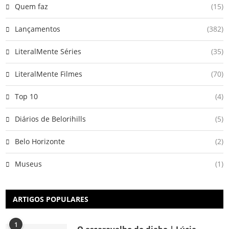
Quem faz
(15)
Lançamentos
(382)
LiteralMente Séries
(35)
LiteralMente Filmes
(70)
Top 10
(4)
Diários de Belorihills
(5)
Belo Horizonte
(2)
Museus
(1)
ARTIGOS POPULARES
1