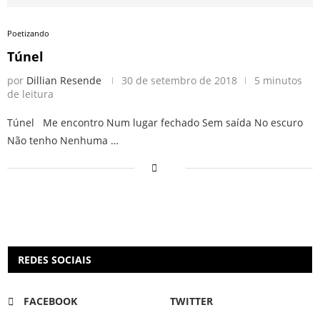
Poetizando
Túnel
por
Dillian Resende
30 de setembro de 2018
5 minutos
de leitura
Túnel Me encontro Num lugar fechado Sem saída No escuro
Não tenho Nenhuma …
REDES SOCIAIS
FACEBOOK
TWITTER