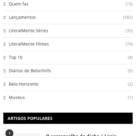
Quem faz
(15)
Lançamentos
(382)
LiteralMente Séries
(35)
LiteralMente Filmes
(70)
Top 10
(4)
Diários de Belorihills
(5)
Belo Horizonte
(2)
Museus
(1)
ARTIGOS POPULARES
1