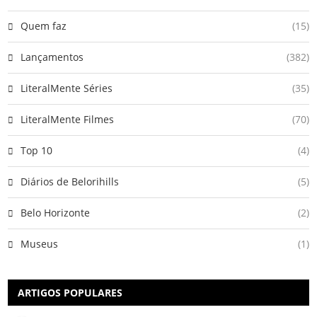
Quem faz
(15)
Lançamentos
(382)
LiteralMente Séries
(35)
LiteralMente Filmes
(70)
Top 10
(4)
Diários de Belorihills
(5)
Belo Horizonte
(2)
Museus
(1)
ARTIGOS POPULARES