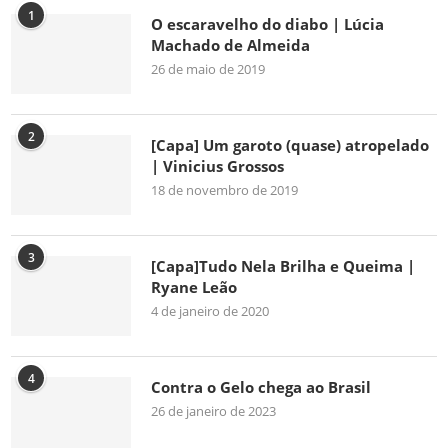
1
O escaravelho do diabo | Lúcia
Machado de Almeida
26 de maio de 2019
2
[Capa] Um garoto (quase) atropelado
| Vinicius Grossos
18 de novembro de 2019
3
[Capa]Tudo Nela Brilha e Queima |
Ryane Leão
4 de janeiro de 2020
4
Contra o Gelo chega ao Brasil
26 de janeiro de 2023