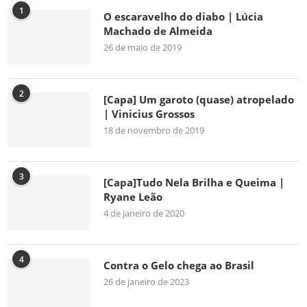
1
O escaravelho do diabo | Lúcia
Machado de Almeida
26 de maio de 2019
2
[Capa] Um garoto (quase) atropelado
| Vinicius Grossos
18 de novembro de 2019
3
[Capa]Tudo Nela Brilha e Queima |
Ryane Leão
4 de janeiro de 2020
4
Contra o Gelo chega ao Brasil
26 de janeiro de 2023