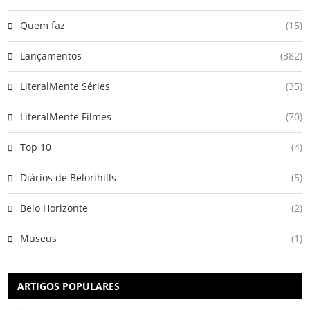
Quem faz
(15)
Lançamentos
(382)
LiteralMente Séries
(35)
LiteralMente Filmes
(70)
Top 10
(4)
Diários de Belorihills
(5)
Belo Horizonte
(2)
Museus
(1)
ARTIGOS POPULARES