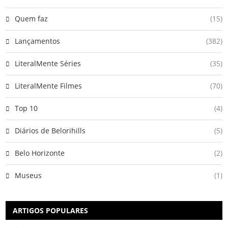
Quem faz
(15)
Lançamentos
(382)
LiteralMente Séries
(35)
LiteralMente Filmes
(70)
Top 10
(4)
Diários de Belorihills
(5)
Belo Horizonte
(2)
Museus
(1)
ARTIGOS POPULARES