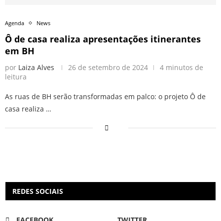
Agenda
News
Ô de casa realiza apresentações itinerantes
em BH
por
Laiza Alves
26 de setembro de 2024
4 minutos de
leitura
As ruas de BH serão transformadas em palco: o projeto Ô de
casa realiza …
REDES SOCIAIS
FACEBOOK
TWITTER