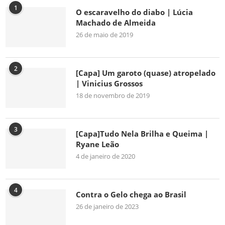
1
O escaravelho do diabo | Lúcia
Machado de Almeida
26 de maio de 2019
2
[Capa] Um garoto (quase) atropelado
| Vinicius Grossos
18 de novembro de 2019
3
[Capa]Tudo Nela Brilha e Queima |
Ryane Leão
4 de janeiro de 2020
4
Contra o Gelo chega ao Brasil
26 de janeiro de 2023