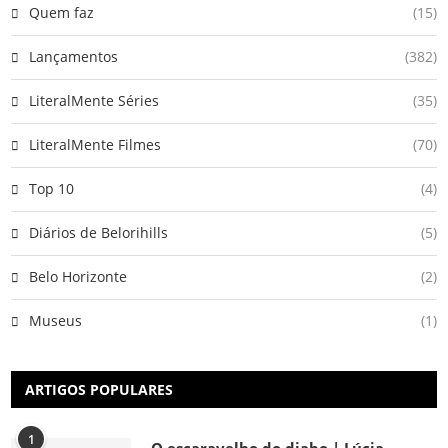
Quem faz
(15)
Lançamentos
(382)
LiteralMente Séries
(35)
LiteralMente Filmes
(70)
Top 10
(4)
Diários de Belorihills
(5)
Belo Horizonte
(2)
Museus
(1)
ARTIGOS POPULARES
1