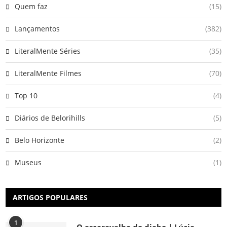
Quem faz
(15)
Lançamentos
(382)
LiteralMente Séries
(35)
LiteralMente Filmes
(70)
Top 10
(4)
Diários de Belorihills
(5)
Belo Horizonte
(2)
Museus
(1)
ARTIGOS POPULARES
1