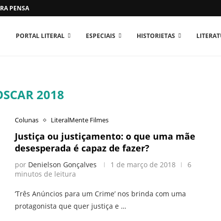
RA PENSAR O MUNDO...
PORTAL LITERAL
ESPECIAIS
HISTORIETAS
LITERA
OSCAR 2018
Colunas
LiteralMente Filmes
Justiça ou justiçamento: o que uma mãe
desesperada é capaz de fazer?
por
Denielson Gonçalves
1 de março de 2018
6
minutos de leitura
‘Três Anúncios para um Crime’ nos brinda com uma
protagonista que quer justiça e …