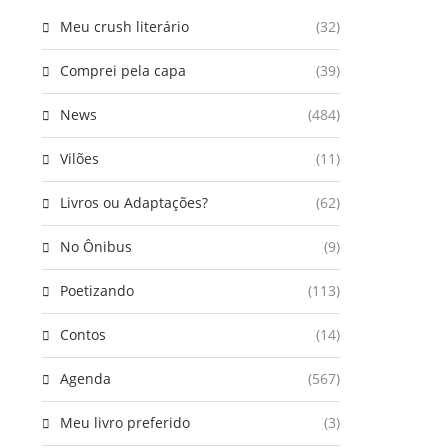
Meu crush literário
(32)
Comprei pela capa
(39)
News
(484)
Vilões
(11)
Livros ou Adaptações?
(62)
No Ônibus
(9)
Poetizando
(113)
Contos
(14)
Agenda
(567)
Meu livro preferido
(3)