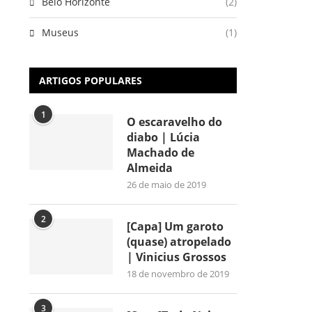
Belo Horizonte
(2)
Museus
(1)
ARTIGOS POPULARES
1
O escaravelho do
diabo | Lúcia
Machado de
Almeida
26 de maio de 2019
2
[Capa] Um garoto
(quase) atropelado
| Vinicius Grossos
18 de novembro de 2019
3