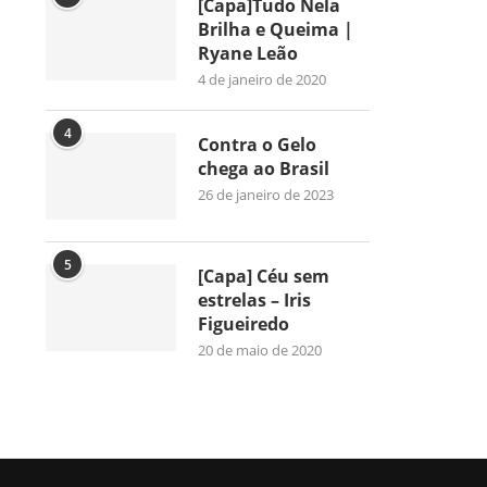
[Capa]Tudo Nela
Brilha e Queima |
Ryane Leão
4 de janeiro de 2020
4
Contra o Gelo
chega ao Brasil
26 de janeiro de 2023
5
[Capa] Céu sem
estrelas – Iris
Figueiredo
20 de maio de 2020