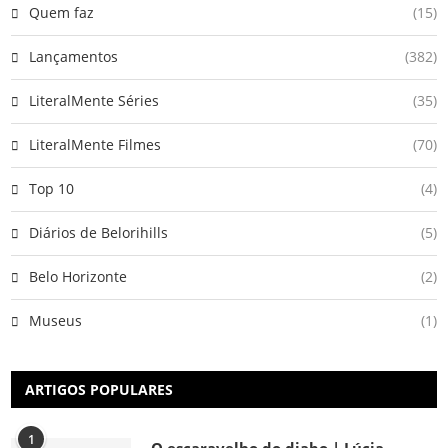
Quem faz
(15)
Lançamentos
(382)
LiteralMente Séries
(35)
LiteralMente Filmes
(70)
Top 10
(4)
Diários de Belorihills
(5)
Belo Horizonte
(2)
Museus
(1)
ARTIGOS POPULARES
1