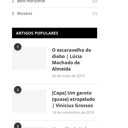
Belo Horizonte
(2)
Museus
(1)
ARTIGOS POPULARES
1
O escaravelho do
diabo | Lúcia
Machado de
Almeida
26 de maio de 2019
2
[Capa] Um garoto
(quase) atropelado
| Vinicius Grossos
18 de novembro de 2019
3