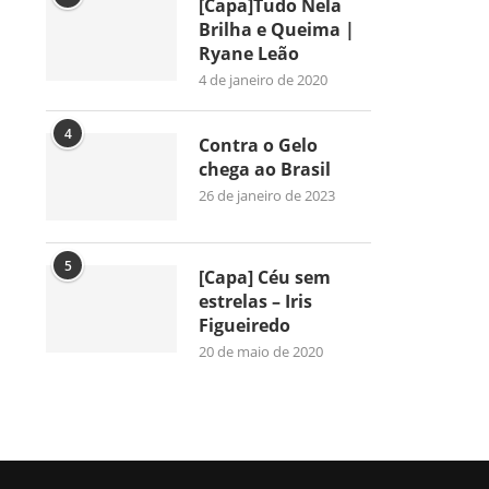
[Capa]Tudo Nela
Brilha e Queima |
Ryane Leão
4 de janeiro de 2020
4
Contra o Gelo
chega ao Brasil
26 de janeiro de 2023
5
[Capa] Céu sem
estrelas – Iris
Figueiredo
20 de maio de 2020