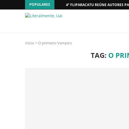
POPULARES
4º FLIPARACATU REÚNE AUTORES PA
Início
>
O primeiro Vampiro
TAG:
O PR