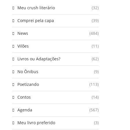
Meu crush literário
(32)
Comprei pela capa
(39)
News
(484)
Vilões
(11)
Livros ou Adaptações?
(62)
No Ônibus
(9)
Poetizando
(113)
Contos
(14)
Agenda
(567)
Meu livro preferido
(3)