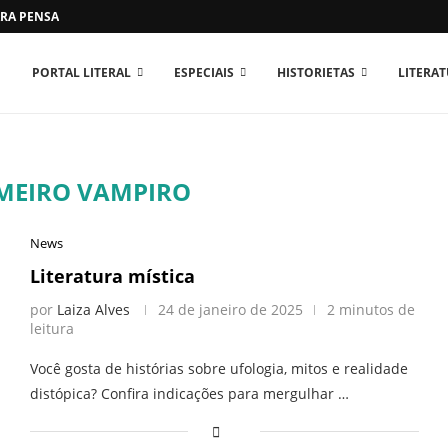
RA PENSAR O MUNDO...
PORTAL LITERAL
ESPECIAIS
HISTORIETAS
LITERA
IMEIRO VAMPIRO
News
Literatura mística
por
Laiza Alves
24 de janeiro de 2025
2 minutos de
leitura
Você gosta de histórias sobre ufologia, mitos e realidade
distópica? Confira indicações para mergulhar …