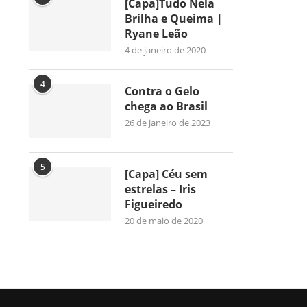
[Capa]Tudo Nela
Brilha e Queima |
Ryane Leão
4 de janeiro de 2020
4
Contra o Gelo
chega ao Brasil
26 de janeiro de 2023
5
[Capa] Céu sem
estrelas – Iris
Figueiredo
20 de maio de 2020