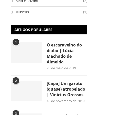
Belo Horizonte
(2)
Museus
(1)
ARTIGOS POPULARES
1
O escaravelho do
diabo | Lúcia
Machado de
Almeida
26 de maio de 2019
2
[Capa] Um garoto
(quase) atropelado
| Vinicius Grossos
18 de novembro de 2019
3