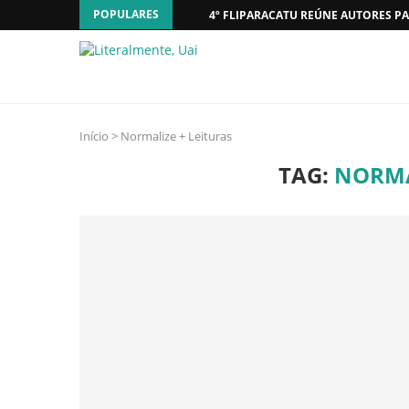
POPULARES
4º FLIPARACATU REÚNE AUTORES PA
Início
>
Normalize + Leituras
TAG:
NORMA