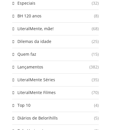
Especiais
(32)
BH 120 anos
(8)
LiteralMente, mãe!
(68)
Dilemas da idade
(25)
Quem faz
(15)
Lançamentos
(382)
LiteralMente Séries
(35)
LiteralMente Filmes
(70)
Top 10
(4)
Diários de Belorihills
(5)