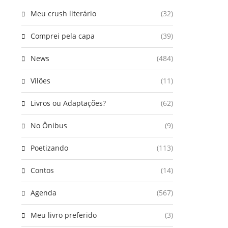
Meu crush literário
(32)
Comprei pela capa
(39)
News
(484)
Vilões
(11)
Livros ou Adaptações?
(62)
No Ônibus
(9)
Poetizando
(113)
Contos
(14)
Agenda
(567)
Meu livro preferido
(3)