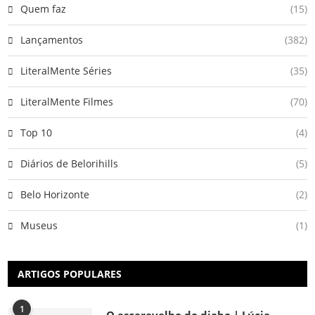
Quem faz
(15)
Lançamentos
(382)
LiteralMente Séries
(35)
LiteralMente Filmes
(70)
Top 10
(4)
Diários de Belorihills
(5)
Belo Horizonte
(2)
Museus
(1)
ARTIGOS POPULARES
1