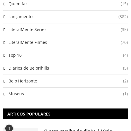
Quem faz
(15)
Lançamentos
(382)
LiteralMente Séries
(35)
LiteralMente Filmes
(70)
Top 10
(4)
Diários de Belorihills
(5)
Belo Horizonte
(2)
Museus
(1)
ARTIGOS POPULARES
1