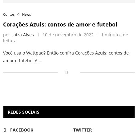
Contos
News
Corações Azuis: contos de amor e futebol
por
Laiza Alves
10 de novembro de 2022
1 minutos de
leitura
Você usa o Wattpad? Então confira Corações Azuis: contos de
amor e futebol A …
REDES SOCIAIS
FACEBOOK
TWITTER