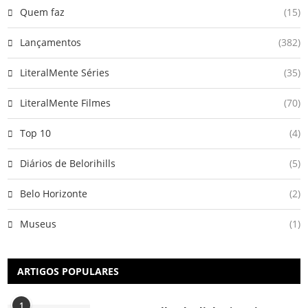
Quem faz
(15)
Lançamentos
(382)
LiteralMente Séries
(35)
LiteralMente Filmes
(70)
Top 10
(4)
Diários de Belorihills
(5)
Belo Horizonte
(2)
Museus
(1)
ARTIGOS POPULARES
1