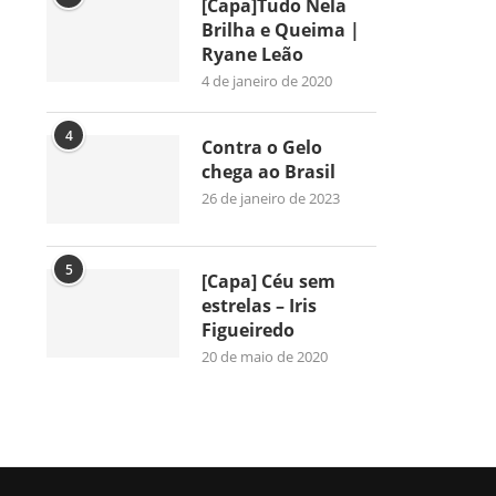
[Capa]Tudo Nela
Brilha e Queima |
Ryane Leão
4 de janeiro de 2020
4
Contra o Gelo
chega ao Brasil
26 de janeiro de 2023
5
[Capa] Céu sem
estrelas – Iris
Figueiredo
20 de maio de 2020