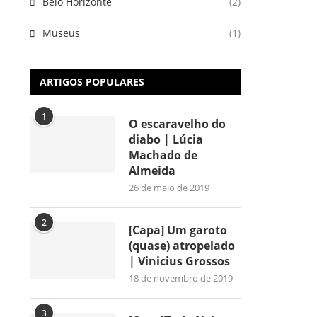
Belo Horizonte
(2)
Museus
(1)
ARTIGOS POPULARES
1
O escaravelho do
diabo | Lúcia
Machado de
Almeida
26 de maio de 2019
2
[Capa] Um garoto
(quase) atropelado
| Vinicius Grossos
18 de novembro de 2019
3