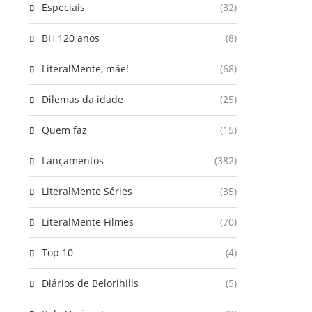
Especiais
(32)
BH 120 anos
(8)
LiteralMente, mãe!
(68)
Dilemas da idade
(25)
Quem faz
(15)
Lançamentos
(382)
LiteralMente Séries
(35)
LiteralMente Filmes
(70)
Top 10
(4)
Diários de Belorihills
(5)