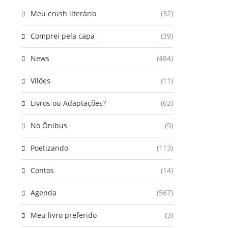
Meu crush literário
(32)
Comprei pela capa
(39)
News
(484)
Vilões
(11)
Livros ou Adaptações?
(62)
No Ônibus
(9)
Poetizando
(113)
Contos
(14)
Agenda
(567)
Meu livro preferido
(3)